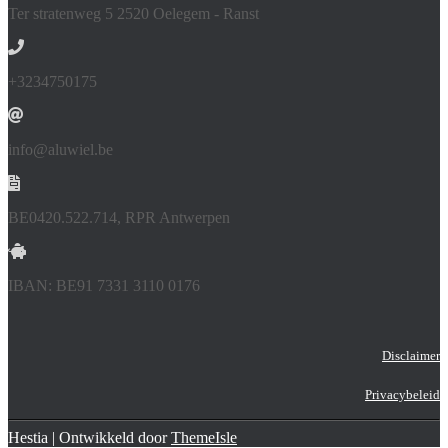
Ter stratenweg 5 2520 Oelegem - Ranst
+3234750175
info@aluwiel.be
BE0420.522.714, RPR Antwerpen
IBAN: BE91 7331 3110 0176
Disclaimer
Privacybeleid
Hestia | Ontwikkeld door
ThemeIsle